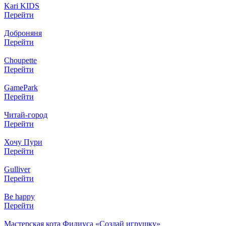
Kari KIDS
Перейти
Доброняня
Перейти
Choupette
Перейти
GamePark
Перейти
Читай-город
Перейти
Хочу Пури
Перейти
Gulliver
Перейти
Be happy
Перейти
Мастерская кота Филиуса «Создай игрушку»