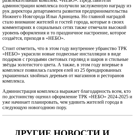
развлекательный комплекс «НЕБО». Представители
администрации комплекса получили заслуженную награду из
рук директора департамента развития предпринимательства
Нижнего Новгорода Ильи Аринцева. Но главной наградой
стало внимание жителей и гостей города, которые в своих
комментариях в социальных сетях также отмечали высокий
уровень оформления и то праздничное настроение, которое
создаётся, приходя в «НЕБО».
Стоит отметить, что в этом году внутреннее убранство ТРК
«НЕБО» украсили новые подвесные инсталляции в виде
подарков с гроздьями световых гирлянд и шаров и стильные
звёзды золотистого цвета. А также, в этом году впервые в
комплексе появилась галерея елей из 25 брендированных
украшенных хвойных деревьев от магазинов и ресторанов
комплекса.
Администрация комплекса выражает благодарность всем, кто
по достоинству оценил оформление ТРК «НЕБО» 2024-2025 и
уже начинает планировать, чем удивить жителей города в
следующую новогоднюю пору.
Дата публикации:
05 февраля 2025
ДРУГИЕ НОВОСТИ И